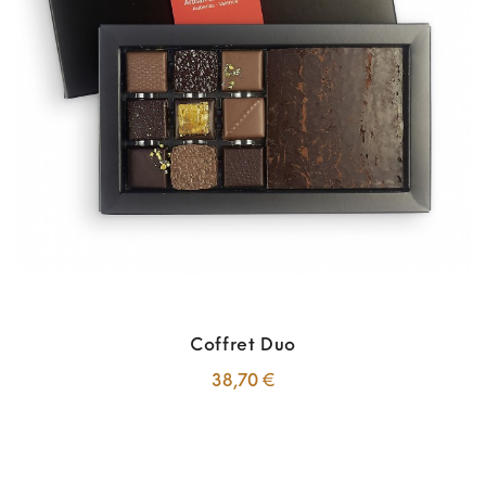
Coffret Duo
Prix
38,70 €